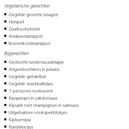
Vegetarische gerechten
Gegrilde groente lasagne
Hutspot
Zuurkoolschotel
Andijviestamppot
Boerenkoolstamppot
Bijgerechten
Gestoofd rundersucadelapje
Angusstoofvlees in jussaus
Gegrilde gehaktbal
Gegrilde snackballetjes
1-persoons rookworst
Kipspiesjes in yakitorisaus
Kipsaté met champignon in satésaus
Uitgebakken rookspekblokjes
Kiploempia
Rundvleesjus