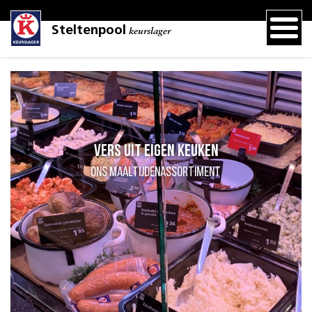
Steltenpool
keurslager
Vers uit eigen keuken
ons maaltijdenassortiment