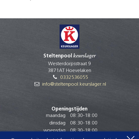
Steltenpool
keurslager
Westerdorpsstraat 9
3871AT Hoevelaken
0332536055
info@steltenpool.keurslager.nl
Openingstijden
maandag
08:30
-
18:00
dinsdag
08:30
-
18:00
woensdag
08:30
-
18:00
donderdag
08:30
-
18:00