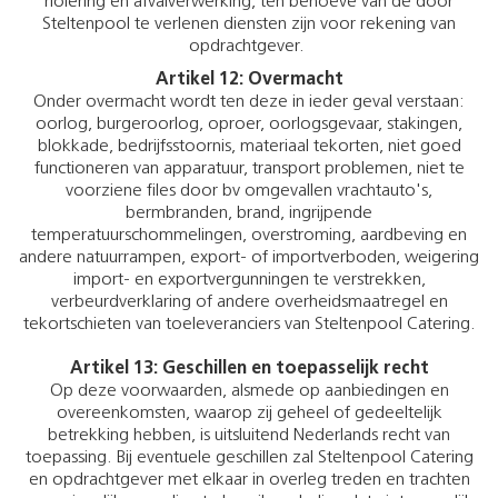
riolering en afvalverwerking, ten behoeve van de door
Steltenpool te verlenen diensten zijn voor rekening van
opdrachtgever.
Artikel 12: Overmacht
Onder overmacht wordt ten deze in ieder geval verstaan:
oorlog, burgeroorlog, oproer, oorlogsgevaar, stakingen,
blokkade, bedrijfsstoornis, materiaal tekorten, niet goed
functioneren van apparatuur, transport problemen, niet te
voorziene files door bv omgevallen vrachtauto's,
bermbranden, brand, ingrijpende
temperatuurschommelingen, overstroming, aardbeving en
andere natuurrampen, export- of importverboden, weigering
import- en exportvergunningen te verstrekken,
verbeurdverklaring of andere overheidsmaatregel en
tekortschieten van toeleveranciers van Steltenpool Catering.
Artikel 13: Geschillen en toepasselijk recht
Op deze voorwaarden, alsmede op aanbiedingen en
overeenkomsten, waarop zij geheel of gedeeltelijk
betrekking hebben, is uitsluitend Nederlands recht van
toepassing. Bij eventuele geschillen zal Steltenpool Catering
en opdrachtgever met elkaar in overleg treden en trachten