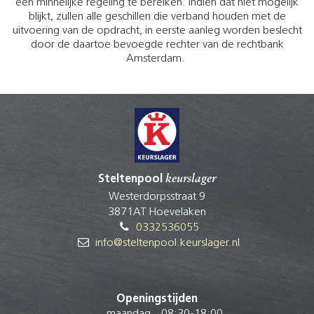
een minnelijke regeling te bereiken. Indien dat niet mogelijk
blijkt, zullen alle geschillen die verband houden met de
uitvoering van de opdracht, in eerste aanleg worden beslecht
door de daartoe bevoegde rechter van de rechtbank
Amsterdam.
Steltenpool
keurslager
Westerdorpsstraat 9
3871AT Hoevelaken
0332536055
info@steltenpool.keurslager.nl
Openingstijden
maandag
08:30
-
18:00