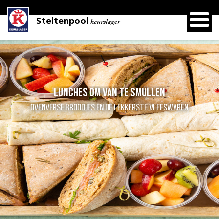
Steltenpool
keurslager
Lunches om van te smullen
Ovenverse broodjes en de lekkerste vleeswaren