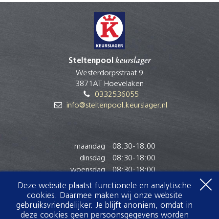
Steltenpool
keurslager
Westerdorpsstraat 9
3871AT Hoevelaken
0332536055
info@steltenpool.keurslager.nl
maandag
08:30
-
18:00
dinsdag
08:30
-
18:00
woensdag
08:30
-
18:00
donderdag
08:30
-
18:00
Deze website plaatst functionele en analytische
vrijdag
08:30
-
18:00
cookies. Daarmee maken wij onze website
gebruiksvriendelijker. Je blijft anoniem, omdat in
zaterdag
08:00
-
17:00
deze cookies geen persoonsgegevens worden
zondag
Gesloten
Voor het optimaal tonen van onze website