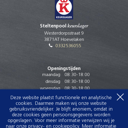
Steltenpool
keurslager
Westerdorpsstraat 9
3871AT Hoevelaken
0332536055
Openingstijden
maandag
08:30
-
18:00
dinsdag
08:30
-
18:00
woensdag
08:30
-
18:00
donderdag
08:30
-
18:00
Deze website plaatst functionele en analytische
vrijdag
08:30
-
18:00
cookies. Daarmee maken wij onze website
zaterdag
08:00
-
17:00
gebruiksvriendelijker. Je blijft anoniem, omdat in
deze cookies geen persoonsgegevens worden
zondag
Gesloten
Voor het optimaal tonen van onze website
opgeslagen. Voor meer informatie verwijzen wij je
maken wij gebruik van cookies.
naar onze privacy- en cookiepolicy.
Meer informatie