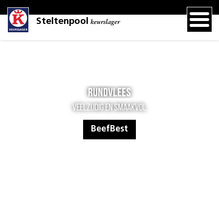
Steltenpool
keurslager
Rundvlees
Veelzijdig en smaakvol
BeefBest