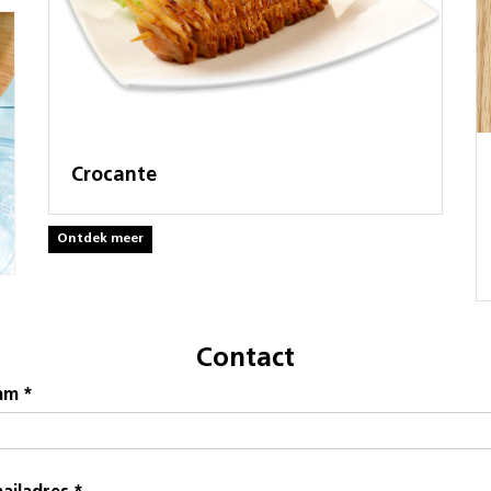
Crocante
Ontdek meer
Contact
am *