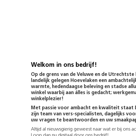
Welkom in ons bedrijf!
Op de grens van de Veluwe en de Utrechtste h
landelijk gelegen Hoevelaken een ambachtelij
warmte, hedendaagse beleving en stadse all
winkel waarbij aan álles is gedacht; werkgema
winkelplezier!
Met passie voor ambacht en kwaliteit staat D
zijn team van vers-specialisten, dagelijks voo
uw vragen te beantwoorden en uw smaakpap
Altijd al nieuwsgierig geweest naar wat er bij ons a
Loop dan nu digitaal door ons bedrijf!