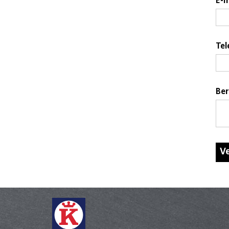
E-m
Te
Ber
V