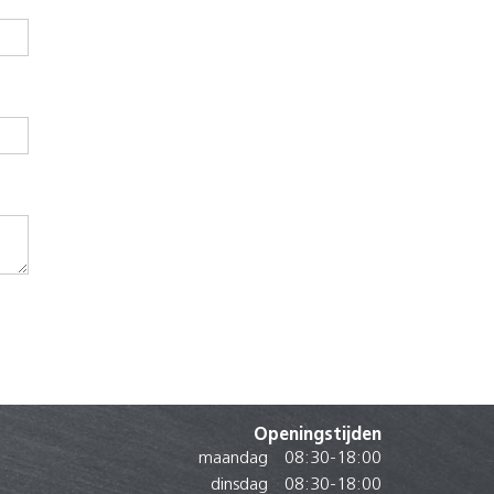
Openingstijden
maandag
08:30
-
18:00
dinsdag
08:30
-
18:00