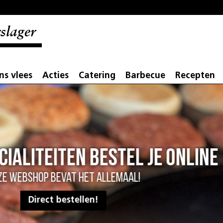
slager
ns vlees
Acties
Catering
Barbecue
Recepten
Trots op ons vee
Kritisch van boer tot biefstuk
Lees meer over de herkomst van ons vlees!