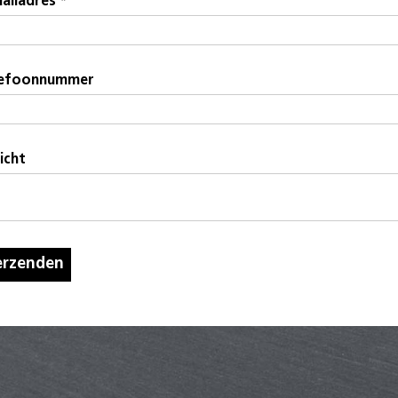
ailadres *
lefoonnummer
icht
erzenden