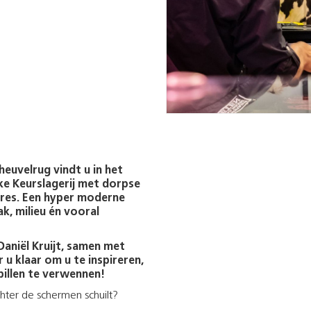
euvelrug vindt u in het
ke Keurslagerij met dorpse
ures. Een hyper moderne
k, milieu én vooral
aniël Kruijt, samen met
r u klaar om u te inspireren,
illen te verwennen!
chter de schermen schuilt?